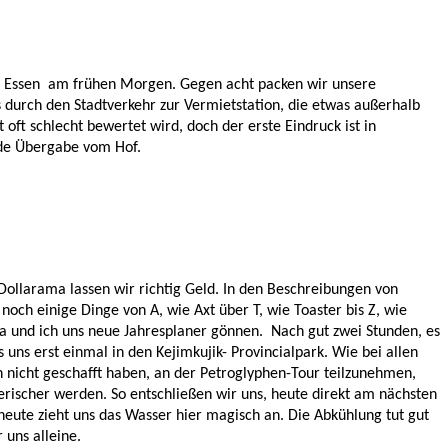
ige Essen am frühen Morgen. Gegen acht packen wir unsere
s durch den Stadtverkehr zur Vermietstation, die etwas außerhalb
 oft schlecht bewertet wird, doch der erste Eindruck ist in
nde Übergabe vom Hof.
 Dollarama lassen wir richtig Geld. In den Beschreibungen von
noch einige Dinge von A, wie Axt über T, wie Toaster bis Z, wie
 und ich uns neue Jahresplaner gönnen. Nach gut zwei Stunden, es
uns erst einmal in den Kejimkujik- Provincialpark. Wie bei allen
n nicht geschafft haben, an der Petroglyphen-Tour teilzunehmen,
rischer werden. So entschließen wir uns, heute direkt am nächsten
heute zieht uns das Wasser hier magisch an. Die Abkühlung tut gut
 uns alleine.