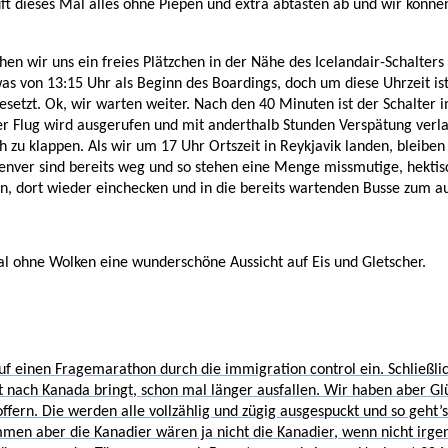
äuft dieses Mal alles ohne Piepen und extra abtasten ab und wir kön
en wir uns ein freies Plätzchen in der Nähe des Icelandair-Schalters
as von 13:15 Uhr als Beginn des Boardings, doch um diese Uhrzeit ist
esetzt. Ok, wir warten weiter. Nach den 40 Minuten ist der Schalter 
 Flug wird ausgerufen und mit anderthalb Stunden Verspätung verla
h zu klappen. Als wir um 17 Uhr Ortszeit in Reykjavik landen, blei
Denver sind bereits weg und so stehen eine Menge missmutige, hekti
ort wieder einchecken und in die bereits wartenden Busse zum auf
l ohne Wolken eine wunderschöne Aussicht auf Eis und Gletscher.
 auf einen Fragemarathon durch die immigration control ein. Schließl
nach Kanada bringt, schon mal länger ausfallen. Wir haben aber Gl
n. Die werden alle vollzählig und zügig ausgespuckt und so geht’s 
mmen aber die Kanadier wären ja nicht die Kanadier, wenn nicht irge