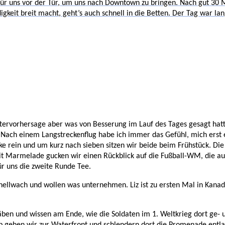
ür uns vor der Tür, um uns nach Downtown zu bringen. Nach gut 30 Mi
gkeit breit macht, geht’s auch schnell in die Betten. Der Tag war 
rvorhersage aber was von Besserung im Lauf des Tages gesagt hatte,
 Nach einem Langstreckenflug habe ich immer das Gefühl, mich erst
 rein und um kurz nach sieben sitzen wir beide beim Frühstück. Di
mit Marmelade gucken wir einen Rückblick auf die Fußball-WM, die auch
ür uns die zweite Runde Tee.
llwach und wollen was unternehmen. Liz ist zu ersten Mal in Kanada u
äben und wissen am Ende, wie die Soldaten im 1. Weltkrieg dort ge