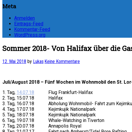
Meta
Anmelden
Eintrags-Feed
Kommentar-Feed
WordPress.org
Sommer 2018- Von Halifax über die Ga
12. Mai 2018
by
Lukas
·
Keine Kommentare
Juli/August 2018 – Fünf Wochen im Wohnmobil den St. Lo
1. Tag,
14.07.18
Flug Frankfurt-Halifax
2. Tag, 15.07.18 Halifax
3. Tag, 16.07.18 Abholung Wohnmobil- Fahrt zum Kejimkuji
4. Tag, 17.07.18 Kejimkujik Nationalpark
5. Tag, 18.07.18 Kejimkujik Nationalpark
6. Tag, 19.07.18 Whale-Watching in Tiverton
7. Tag, 20.07.18 Annapolis Royal
8. Tag, 21.07.17 Fahrt nach Amherst/Tidal Bore Rafting