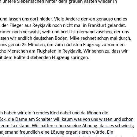
nen unsere Siebensachen hinter dem grauen Kasten wieder in
 und lassen uns dort nieder. Viele Andere denken genauso und es
 der Flieger aus Reykjavik noch nicht mal in Frankfurt gelandet.
immer noch verwaist, weit und breit ist niemand zusehen, der uns
ssen wir endlich deutschen Boden. Mike rechnet schon mal durch,
ben uns genau 25 Minuten, um zum nächsten Flugzeug zu kommen.
sche Menschen am Flughafen in Reykjavik. Wir sehen zu, dass wir
 dem Rollfeld stehenden Flugzeug springen.
ich haben wir ein fremdes Kind dabei und da können die
ück, die Dame am Schalter will kaum was von uns wissen und schon
zum Taxistand. Wir hatten schon so eine Ahnung, dass es schwierig
ndjemand freundlich eine Lösung organisieren würde. Ein