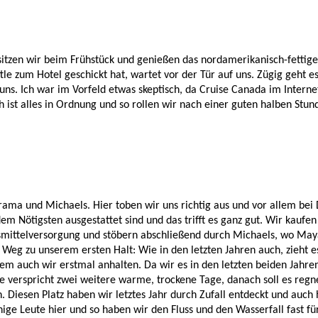
n sitzen wir beim Frühstück und genießen das nordamerikanisch-fett
e zum Hotel geschickt hat, wartet vor der Tür auf uns. Zügig geht e
uns. Ich war im Vorfeld etwas skeptisch, da Cruise Canada im Internet
 ist alles in Ordnung und so rollen wir nach einer guten halben Stu
rama und Michaels. Hier toben wir uns richtig aus und vor allem bei
 Nötigsten ausgestattet sind und das trifft es ganz gut. Wir kaufen 
mittelversorgung und stöbern abschließend durch Michaels, wo Maya
eg zu unserem ersten Halt: Wie in den letzten Jahren auch, zieht es 
dem auch wir erstmal anhalten. Da wir es in den letzten beiden Jahre
 verspricht zwei weitere warme, trockene Tage, danach soll es regne
 Diesen Platz haben wir letztes Jahr durch Zufall entdeckt und auch 
ige Leute hier und so haben wir den Fluss und den Wasserfall fast für