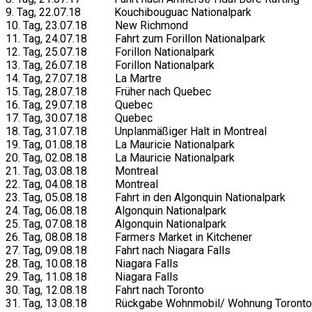
9. Tag, 22.07.18 Kouchibouguac Nationalpark
10. Tag, 23.07.18 New Richmond
11. Tag, 24.07.18 Fahrt zum Forillon Nationalpark
12. Tag, 25.07.18 Forillon Nationalpark
13. Tag, 26.07.18 Forillon Nationalpark
14. Tag, 27.07.18 La Martre
15. Tag, 28.07.18 Früher nach Quebec
16. Tag, 29.07.18 Quebec
17. Tag, 30.07.18 Quebec
18. Tag, 31.07.18 Unplanmäßiger Halt in Montreal
19. Tag, 01.08.18 La Mauricie Nationalpark
20. Tag, 02.08.18 La Mauricie Nationalpark
21. Tag, 03.08.18 Montreal
22. Tag, 04.08.18 Montreal
23. Tag, 05.08.18 Fahrt in den Algonquin Nationalpark
24. Tag, 06.08.18 Algonquin Nationalpark
25. Tag, 07.08.18 Algonquin Nationalpark
26. Tag, 08.08.18 Farmers Market in Kitchener
27. Tag, 09.08.18 Fahrt nach Niagara Falls
28. Tag, 10.08.18 Niagara Falls
29. Tag, 11.08.18 Niagara Falls
30. Tag, 12.08.18 Fahrt nach Toronto
31. Tag, 13.08.18 Rückgabe Wohnmobil/ Wohnung Toronto